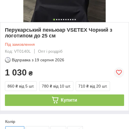
Перукарський пеньюар VSETEX Чорний з
логотипом до 25 см
Під замовлення
Код: VT0140L
Опт і роздріб
Відправка з
19 серпня 2026
1 030
₴
860 ₴
від 5 шт.
780 ₴
від 10 шт.
710 ₴
від 20 шт.
Купити
Колір