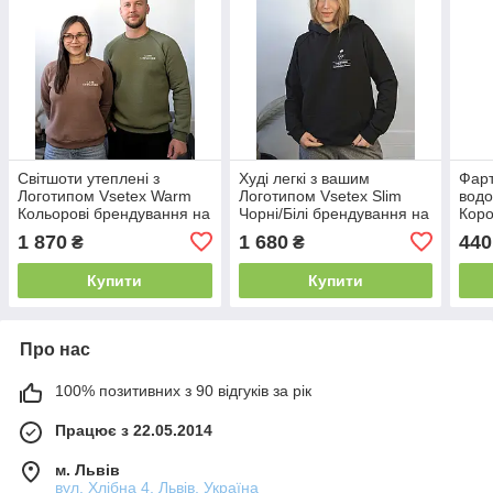
Світшоти утеплені з
Худі легкі з вашим
Фар
Логотипом Vsetex Warm
Логотипом Vsetex Slim
водо
Кольорові брендування на
Чорні/Білі брендування на
Коро
серці та спині (10см +
серці та спині (10см +
1 870
1 680
440
₴
₴
25см)
25см)
Купити
Купити
Про нас
100% позитивних з 90 відгуків за рік
Працює з 22.05.2014
м. Львів
вул. Хлібна 4, Львів, Україна