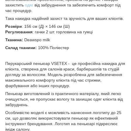
захистить
одяг
від забруднення та забезпечить комфорт під
час процедур.
Така накидка надійний захист та зручність для ваших клієнтів.
Розміри
: 156 см (Д) × 146 см (Ш)
Регулювання
: гачки 2 шт. горловина на гумці
Тканина:
Deawspo milk
Склад тканини:
100% Поліестер
Перукарський пеньюар VSETEX - це професійна накидка для
клієнта, створена для салонів краси, барбершопів та студій
догляду за волоссям. Модель розроблена для забезпечення
максимального комфорту клієнта під час стрижки,
фарбування або інших процедур.
Пеньюар виготовлений із практичного матеріалу, який легко
очищується, не пропускає вологу та захищає одяг клієнта від
забруднень.
Особливістю моделі є можливість нанесення логотипу до 25
см, що дозволяє використовувати пеньюар як ефективний
інструмент брендування. Логотип на пеньюарі підкреслює
імідж салону.