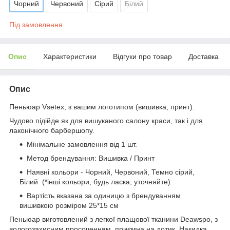
Чорний
Червоний
Сірий
Білий
Під замовлення
Опис
Характеристики
Відгуки про товар
Доставка
Опис
Пеньюар Vsetex, з вашим логотипом (вишивка, принт).
Чудово підійде як для вишуканого салону краси, так і для
лаконічного барбершопу.
Мінімальне замовлення від 1 шт.
Метод брендування: Вишивка / Принт
Наявні кольори - Чорний, Червоний, Темно сірий,
Білий (*інші кольори, будь ласка, уточняйте)
Вартість вказана за одиницю з брендуванням
вишивкою розміром 25*15 см
Пеньюар виготовлений з легкої плащової тканини Deawspo, з
вологозахисним просоченням, приємна на дотик. Накидка