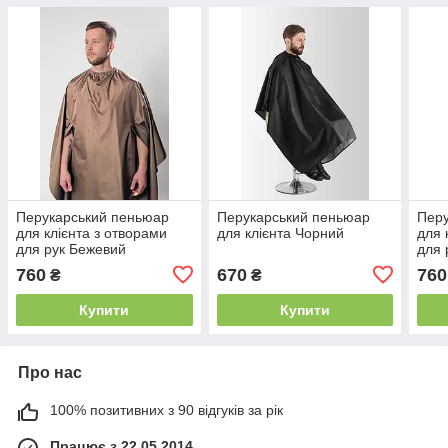
Перукарський пеньюар
Перукарський пеньюар
Перу
для клієнта з отворами
для клієнта Чорний
для 
для рук Бежевий
для 
760
670
760
₴
₴
Купити
Купити
Про нас
100% позитивних з 90 відгуків за рік
Працює з 22.05.2014