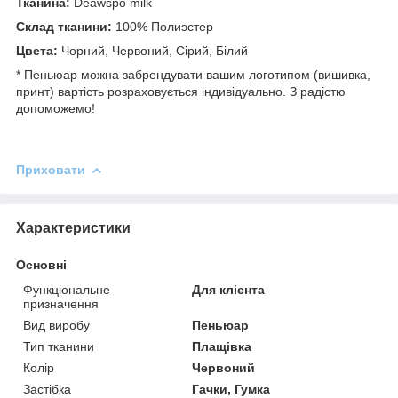
Тканина:
Deawspo milk
Склад тканини:
100% Полиэстер
Цвета:
Чорний, Червоний, Сірий, Білий
* Пеньюар можна забрендувати вашим логотипом (вишивка,
принт) вартість розраховується індивідуально. З радістю
допоможемо!
Приховати
Характеристики
Основні
Функціональне
Для клієнта
призначення
Вид виробу
Пеньюар
Тип тканини
Плащівка
Колір
Червоний
Застібка
Гачки, Гумка