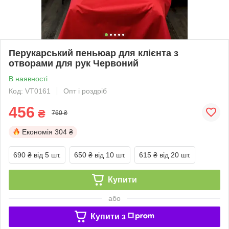
Перукарський пеньюар для клієнта з
отворами для рук Червоний
В наявності
Код: VT0161
Опт і роздріб
456
₴
760 ₴
Економія
304 ₴
690 ₴
від 5 шт.
650 ₴
від 10 шт.
615 ₴
від 20 шт.
Купити
або
Купити з