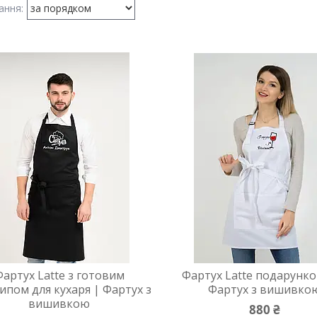
Фартух Latte з готовим
Фартух Latte подарунко
ипом для кухаря | Фартух з
Фартух з вишивко
вишивкою
880 ₴