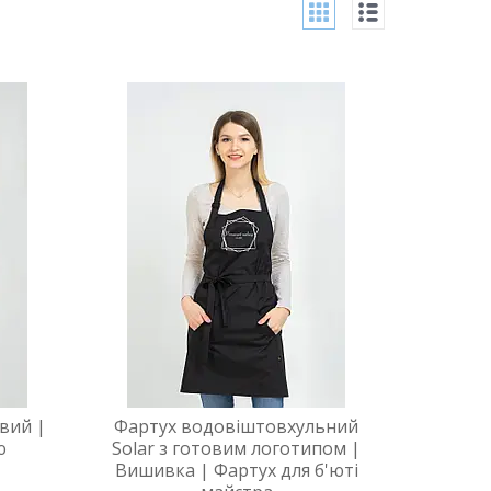
вий |
Фартух водовіштовхульний
ю
Solar з готовим логотипом |
Вишивка | Фартух для б'юті