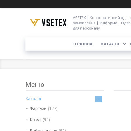
VSETEX | Корпоративний одяг 
замовлення | Уніформа | Одяг
для персоналу
ГОЛОВНА
КАТАЛОГ
Каталог
Фартухи
127
Кітелі
94
Робочі штани
92