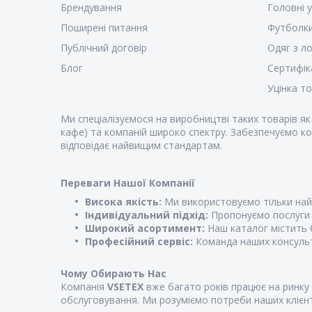
Брендування
Головні 
Поширені питання
Футболк
Публічний договір
Одяг з л
Блог
Сертифік
Уцінка т
Ми спеціалізуємося на виробництві таких товарів я
кафе) та компаній широко спектру. Забезпечуємо ко
відповідає найвищим стандартам.
Переваги Нашої Компанії
Висока якість:
Ми використовуємо тільки найк
Індивідуальний підхід:
Пропонуємо послуги з
Широкий асортимент:
Наш каталог містить б
Професійний сервіс:
Команда наших консульт
Чому Обирають Нас
Компанія
VSETEX
вже багато років працює на ринку 
обслуговування. Ми розуміємо потреби наших клієнті