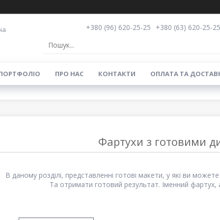
+380 (96) 620-25-25
+380 (63) 620-25-2
на
ПОРТФОЛІО
ПРО НАС
КОНТАКТИ
ОПЛАТА ТА ДОСТАВ
Фартухи з готовими 
В даному розділі, представленні готові макети, у які ви можете 
Та отримати готовий результат. Іменний фартух, 