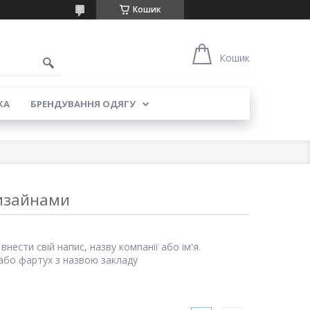
Кошик
5
Кошик
КА
БРЕНДУВАННЯ ОДЯГУ
дизайнами
внести свій напис, назву компанії або ім'я.
або фартух з назвою закладу