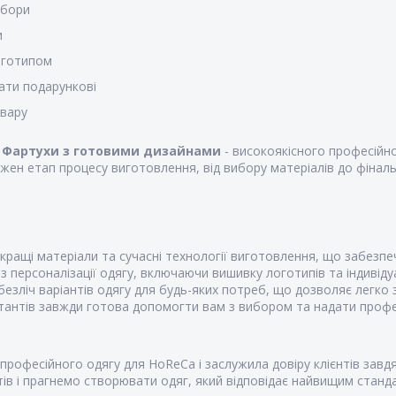
убори
и
оготипом
ати подарункові
овару
к
Фартухи з готовими дизайнами
- високоякісного професійно
жен етап процесу виготовлення, від вибору матеріалів до фінал
ращі матеріали та сучасні технології виготовлення, що забезпе
 персоналізації одягу, включаючи вишивку логотипів та індивіду
езліч варіантів одягу для будь-яких потреб, що дозволяє легко 
антів завжди готова допомогти вам з вибором та надати профес
професійного одягу для HoReCa і заслужила довіру клієнтів завдя
в і прагнемо створювати одяг, який відповідає найвищим стандар