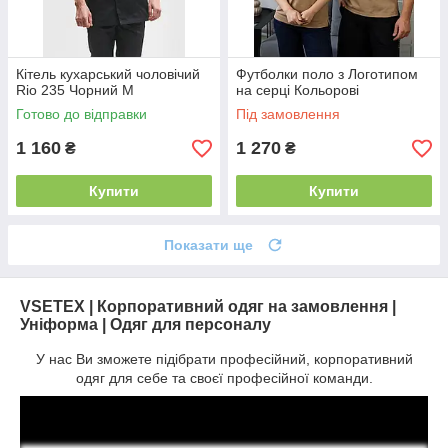
Кітель кухарський чоловічий
Футболки поло з Логотипом
Rio 235 Чорний M
на серці Кольорові
Готово до відправки
Під замовлення
1 160
1 270
₴
₴
Купити
Купити
Показати ще
VSETEX | Корпоративний одяг на замовлення |
Уніформа | Одяг для персоналу
У нас Ви зможете підібрати професійний, корпоративний
одяг для себе та своєї професійної команди.