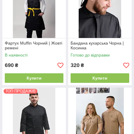
Фартух Muffin Чорний | Жовті
Бандана кухарська Чорна |
ремені
Косинка
В наявності
Готово до відправки
690
320
₴
₴
Купити
Купити
ТОП ПРОДАЖІВ