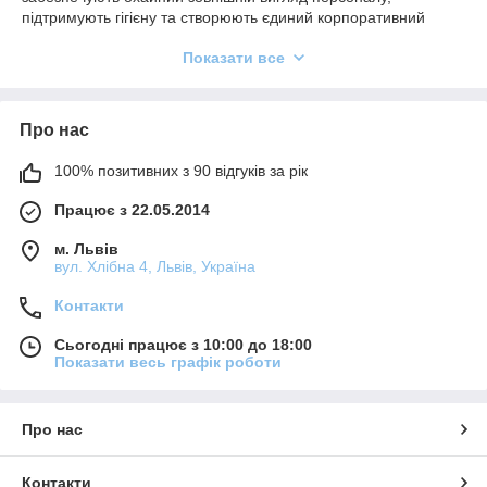
підтримують гігієну та створюють єдиний корпоративний
стиль команди.
Показати все
Купити шапки таблетки — це правильне рішення для
компаній, де важливі чистота, акуратність і професійний
вигляд працівників. Такий формат головного убору зручний у
Про нас
щоденному використанні, не заважає роботі та добре
поєднується з іншими елементами уніформи.
100% позитивних з 90 відгуків за рік
Шапки таблетки активно використовуються як у медичних
закладах, так і в індустрії краси та харчового сервісу, де
Працює з 22.05.2014
дотримання гігієнічних норм є обов’язковим.
м. Львів
Хто може купити шапки таблетки
вул. Хлібна 4, Львів, Україна
Купити шапки таблетки можуть компанії та спеціалісти з
Контакти
різних сфер діяльності:
Сьогодні працює з 10:00 до 18:00
ресторани та кухонний персонал
Показати весь графік роботи
пекарні та харчове виробництво
сервісні підприємства
Про нас
медичні центри та клініки
салони краси та косметологічні студії
Контакти