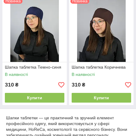
Новинка
Новинка
Шапка таблетка Темно-синя
Шапка таблетка Коричнева
В наявності
В наявності
310
310
₴
₴
Купити
Купити
Шапки таблетки — це практичний та зручний елемент
професійного одягу, який використовується у сфері
медицини, HoReCa, косметології та сервісного бізнесу. Вони
забезпечують охайний зовнішній вигляд персоналу,