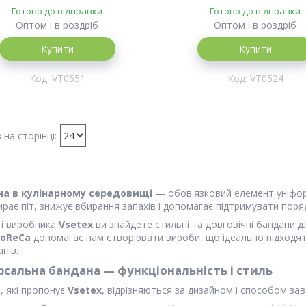
Готово до відправки
Готово до відправки
Оптом і в роздріб
Оптом і в роздріб
Купити
Купити
VT0551
VT0524
на в кулінарному середовищі
— обов'язковий елемент уніфор
ирає піт, знижує вбирання запахів і допомагає підтримувати пор
ті виробника
Vsetex
ви знайдете стильні та довговічні бандани д
oReCa
допомагає нам створювати вироби, що ідеально підходять 
нів.
рсальна бандана — функціональність і стиль
, які пропонує
Vsetex
, відрізняються за дизайном і способом зав