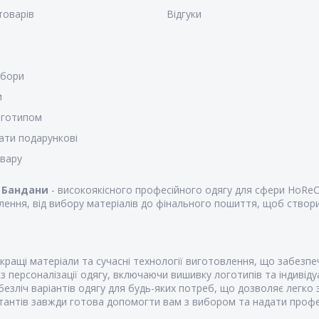
товарів
Відгуки
убори
и
оготипом
ати подарункові
овару
к
Бандани
- високоякісного професійного одягу для сфери HoReCa
ення, від вибору матеріалів до фінального пошиття, щоб створи
ращі матеріали та сучасні технології виготовлення, що забезпе
 персоналізації одягу, включаючи вишивку логотипів та індивіду
езліч варіантів одягу для будь-яких потреб, що дозволяє легко 
антів завжди готова допомогти вам з вибором та надати профес