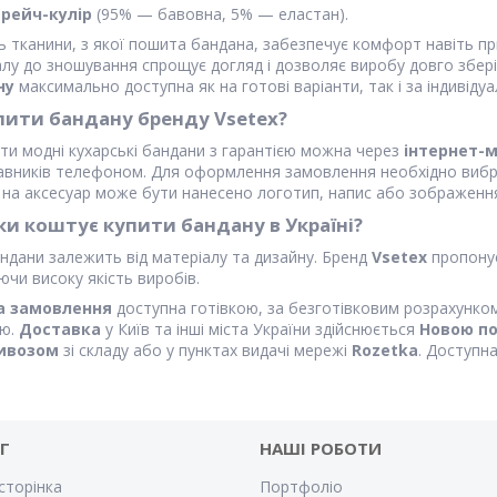
трейч-кулір
(95% — бавовна, 5% — еластан).
ь тканини, з якої пошита бандана, забезпечує комфорт навіть пр
алу до зношування спрощує догляд і дозволяє виробу довго збер
ну
максимально доступна як на готові варіанти, так і за індивід
пити бандану бренду Vsetex?
ти модні кухарські бандани з гарантією можна через
інтернет-
авників телефоном. Для оформлення замовлення необхідно вибрат
а на аксесуар може бути нанесено логотип, напис або зображенн
ки коштує купити бандану в Україні?
ндани залежить від матеріалу та дизайну. Бренд
Vsetex
пропонує
ючи високу якість виробів.
а замовлення
доступна готівкою, за безготівковим розрахунком
ю.
Доставка
у Київ та інші міста України здійснюється
Новою п
ивозом
зі складу або у пунктах видачі мережі
Rozetka
. Доступн
Г
НАШІ РОБОТИ
сторінка
Портфоліо