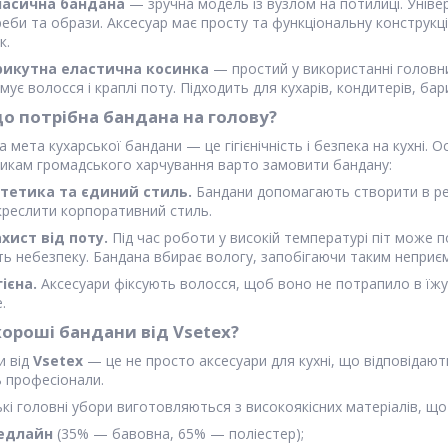
ласична бандана
— зручна модель із вузлом на потилиці. Універ
еби та образи. Аксесуар має просту та функціональну конструкцію
к.
рикутна еластична косинка
— простий у використанні головни
мує волосся і краплі поту. Підходить для кухарів, кондитерів, бар
о потрібна бандана на голову?
 мета кухарської бандани — це гігієнічність і безпека на кухні. О
никам громадського харчування варто замовити бандану:
стетика та єдиний стиль.
Бандани допомагають створити в рес
дкреслити корпоративний стиль.
хист від поту.
Під час роботи у високій температурі піт може п
ть небезпеку. Бандана вбирає вологу, запобігаючи таким непри
гієна.
Аксесуари фіксують волосся, щоб воно не потрапило в їжу
.
ороші бандани від Vsetex?
и від
Vsetex
— це не просто аксесуари для кухні, що відповідають
ь професіонали.
кі головні убори виготовляються з високоякісних матеріалів, що г
едлайн
(35% — бавовна, 65% — поліестер);