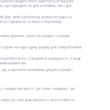
сальна бандана легко адаптується під різні
, що підходить як для чоловіків, так і для
й убір, який забезпечує щільну посадку та
иста, офіціантів та іншого персоналу.
сновні причини, через які кухарю та іншим
торані чи кафе єдину форму для співробітників
отрапляти в очі, створюючи незручності, а іноді
ємним моментам.
, що є критично важливим для ресторанів і
 стандартам якості. Це стиль і комфорт, які
арантує їхню довговічність і зносостійкість: