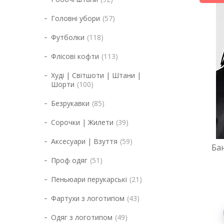
Головні убори
57
Футболки
118
Флісові кофти
113
Худі | Світшоти | Штани |
Шорти
100
Безрукавки
85
Сорочки | Жилети
39
Аксесуари | Взуття
59
Ба
Проф одяг
51
Пеньюари перукарські
21
Фартухи з логотипом
43
Одяг з логотипом
49