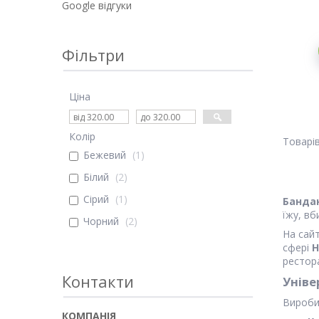
Google відгуки
Фільтри
Ціна
Колір
Бежевий
1
Білий
2
Сірий
1
Банда
їжу, вб
Чорний
2
На сай
сфері
H
рестора
Контакти
Уніве
Вироби