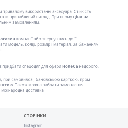
и тривалому використанні аксесуара. Стійкість
ігати привабливий вигляд. При цьому
ціна на
уальним замовленням.
магазин
компанії або звернувшись до її
и модель, колір, розмір і матеріал. За бажанням
я.
 придбати спецодяг для сфери
HoReCa
недорого,
, при самовивозі, банківською карткою, пром-
оштою
. Також можна забрати замовлення
а міжнародна доставка.
СТОРІНКИ
Instagram