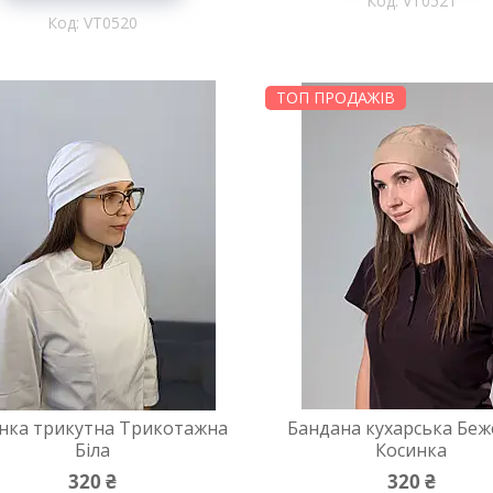
VT0521
VT0520
ТОП ПРОДАЖІВ
нка трикутна Трикотажна
Бандана кухарська Беж
Біла
Косинка
320 ₴
320 ₴