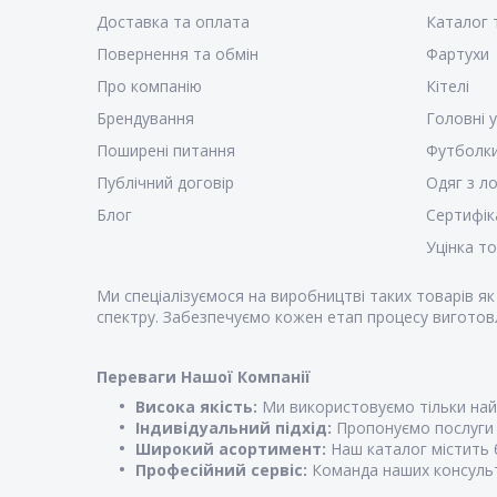
Доставка та оплата
Каталог 
Повернення та обмін
Фартухи
Про компанію
Кітелі
Брендування
Головні 
Поширені питання
Футболк
Публічний договір
Одяг з л
Блог
Сертифік
Уцінка т
Ми спеціалізуємося на виробництві таких товарів я
спектру. Забезпечуємо кожен етап процесу виготовл
Переваги Нашої Компанії
Висока якість:
Ми використовуємо тільки найк
Індивідуальний підхід:
Пропонуємо послуги з
Широкий асортимент:
Наш каталог містить б
Професійний сервіс:
Команда наших консульт