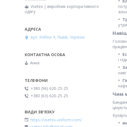
К
Vsetex | виробник корпоративного
потр
одягу
жіно
Т
утри
Навіщ
вул. Хлібна 4, Львів, Україна
Головна
праців
Е
і пі
Анна
За
наві
Гі
кафе
+380 (96) 620-25-25
Чим х
+380 (63) 620-25-25
Бандан
цінуют
Кухарсь
https://vsetex-uniform.com/
м
vsetex.info@gmail.com