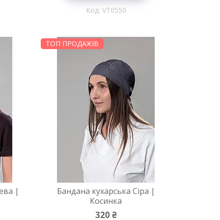
VT0550
ТОП ПРОДАЖІВ
ева |
Бандана кухарська Сіра |
Косинка
320 ₴