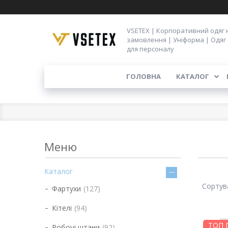
VSETEX | Корпоративний одяг 
замовлення | Уніформа | Одяг
для персоналу
ГОЛОВНА
КАТАЛОГ
Каталог
Фартухи
127
Кітелі
94
ТОП 
Робочі штани
92