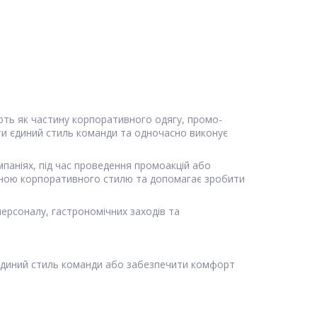
ють як частину корпоративного одягу, промо-
ти єдиний стиль команди та одночасно виконує
паніях, під час проведення промоакцій або
иною корпоративного стилю та допомагає зробити
персоналу, гастрономічних заходів та
 єдиний стиль команди або забезпечити комфорт