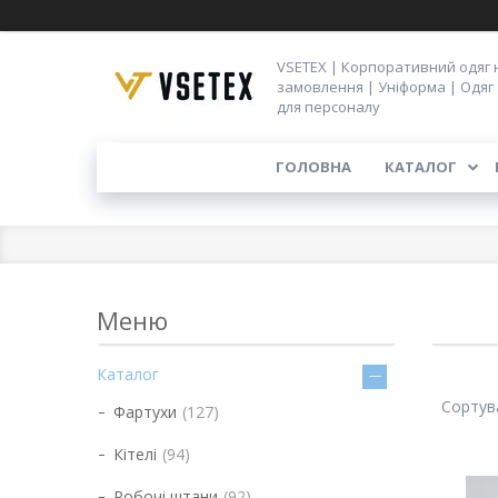
VSETEX | Корпоративний одяг 
замовлення | Уніформа | Одяг
для персоналу
ГОЛОВНА
КАТАЛОГ
Каталог
Фартухи
127
Кітелі
94
Робочі штани
92