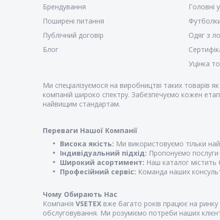
Брендування
Головні 
Поширені питання
Футболк
Публічний договір
Одяг з л
Блог
Сертифік
Уцінка т
Ми спеціалізуємося на виробництві таких товарів я
компаній широко спектру. Забезпечуємо кожен етап 
найвищим стандартам.
Переваги Нашої Компанії
Висока якість:
Ми використовуємо тільки найк
Індивідуальний підхід:
Пропонуємо послуги з
Широкий асортимент:
Наш каталог містить б
Професійний сервіс:
Команда наших консульт
Чому Обирають Нас
Компанія
VSETEX
вже багато років працює на ринку 
обслуговування. Ми розуміємо потреби наших клієнті