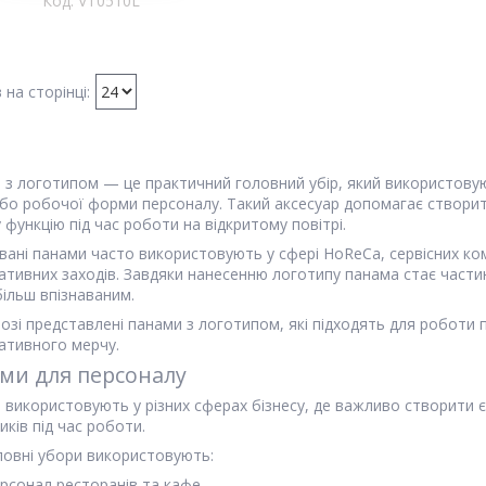
VT0510L
 з логотипом — це практичний головний убір, який використову
або робочої форми персоналу. Такий аксесуар допомагає створи
 функцію під час роботи на відкритому повітрі.
вані панами часто використовують у сфері HoReCa, сервісних ком
ативних заходів. Завдяки нанесенню логотипу панама стає част
більш впізнаваним.
озі представлені панами з логотипом, які підходять для роботи 
ативного мерчу.
ми для персоналу
 використовують у різних сферах бізнесу, де важливо створити
иків під час роботи.
оловні убори використовують:
рсонал ресторанів та кафе