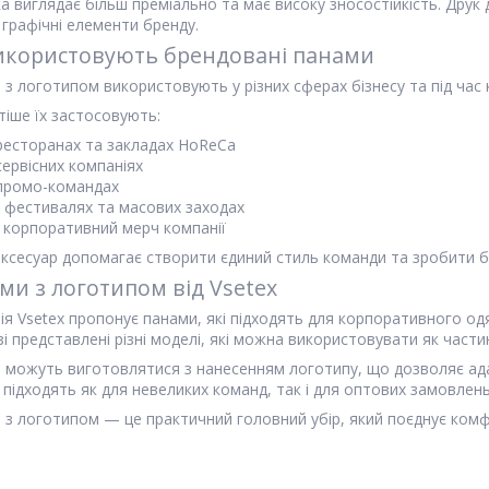
а виглядає більш преміально та має високу зносостійкість. Друк
 графічні елементи бренду.
икористовують брендовані панами
з логотипом використовують у різних сферах бізнесу та під час 
тіше їх застосовують:
ресторанах та закладах HoReCa
сервісних компаніях
промо-командах
 фестивалях та масових заходах
 корпоративний мерч компанії
аксесуар допомагає створити єдиний стиль команди та зробити бр
ми з логотипом від Vsetex
я Vsetex пропонує панами, які підходять для корпоративного од
і представлені різні моделі, які можна використовувати як част
 можуть виготовлятися з нанесенням логотипу, що дозволяє адап
підходять як для невеликих команд, так і для оптових замовлень
 з логотипом — це практичний головний убір, який поєднує комфо