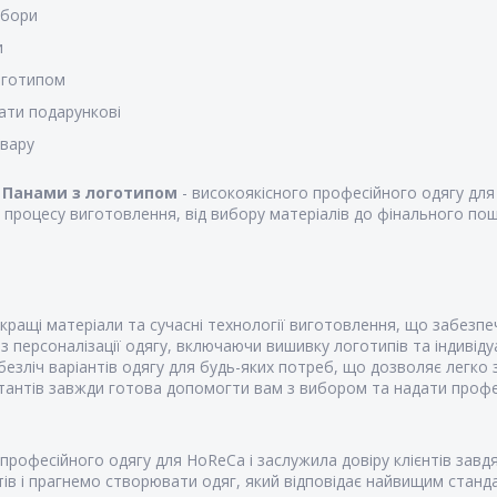
убори
и
оготипом
ати подарункові
овару
к
Панами з логотипом
- високоякісного професійного одягу для
процесу виготовлення, від вибору матеріалів до фінального пош
ращі матеріали та сучасні технології виготовлення, що забезпе
 персоналізації одягу, включаючи вишивку логотипів та індивіду
езліч варіантів одягу для будь-яких потреб, що дозволяє легко 
антів завжди готова допомогти вам з вибором та надати профес
професійного одягу для HoReCa і заслужила довіру клієнтів завдя
в і прагнемо створювати одяг, який відповідає найвищим стандар