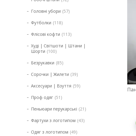
Головні убори
57
Футболки
118
Флісові кофти
113
Худі | Світшоти | Штани |
Шорти
100
Безрукавки
85
Сорочки | Жилети
39
Аксесуари | Взуття
59
Пан
Проф одяг
51
Пеньюари перукарські
21
Фартухи з логотипом
43
Одяг з логотипом
49