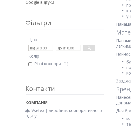
Google відгуки
пр
ко
уч
Фільтри
Панама 
Мате
Ціна
Панами
легким
Найчас
Колір
ба
Різні кольори
1
по
ко
Завдяк
Контакти
Брен
Нанесе
допома
Vsetex | виробник корпоративного
Для бр
одягу
м
те