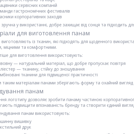
ацівники сервісних компаній
манди гастрономічних фестивалів
асники корпоративних заходів
зручна у використанні, добре захищає від сонця та підходить дл
ріали для виготовлення панам
 виготовляють із тканин, які підходять для щоденного використа
и, міцними та комфортними.
тіше для виготовлення використовують:
вовну — натуральний матеріал, що добре пропускає повітря
ліестер — тканину, стійку до зношування
мбіновані тканини для підвищеної практичності
и таким матеріалам панами зберігають форму та охайний вигляд 
дування панам
ння логотипу дозволяє зробити панаму частиною корпоративного
гають підвищити впізнаваність бренду та створити єдиний вигля
ендування панам використовують:
ашинну вишивку
кстильний друк