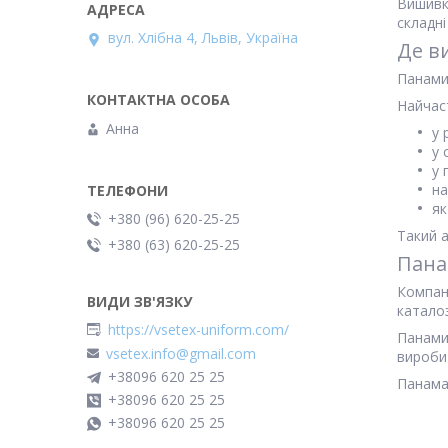
Вишивк
складні
вул. Хлібна 4, Львів, Україна
Де в
Панами 
Найчас
Анна
у 
у 
у 
на
як
+380 (96) 620-25-25
Такий 
+380 (63) 620-25-25
Пана
Компані
каталоз
https://vsetex-uniform.com/
Панами
vsetex.info@gmail.com
вироби 
+38096 620 25 25
Панама
+38096 620 25 25
+38096 620 25 25