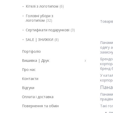
Кітелі з логотипом
6
Головні убори з
логотипом
32
Сертифікати подарункові
3
SALE | ЗНИЖКИ
8
Панами
одягу 
Портфоліо
захисну
Брендо
Вишивка | Друк
корпор
бренд 
Про нас
У катал
Контакти
корпор
Пана
Відгуки
Панами
Оплата і доставка
працівн
Повернення та обмін
Такі г
пе