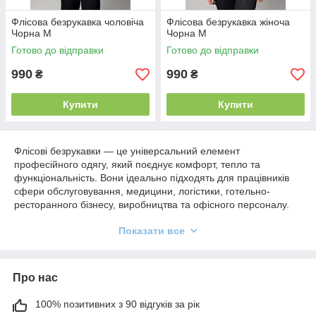
Флісова безрукавка чоловіча
Флісова безрукавка жіноча
Чорна M
Чорна M
Готово до відправки
Готово до відправки
990
990
₴
₴
Купити
Купити
Флісові безрукавки — це універсальний елемент
професійного одягу, який поєднує комфорт, тепло та
функціональність. Вони ідеально підходять для працівників
сфери обслуговування, медицини, логістики, готельно-
ресторанного бізнесу, виробництва та офісного персоналу.
Завдяки сучасному вигляду та практичності флісові жилети
Показати все
активно використовуються як частина корпоративного одягу у
різних галузях.
Робочі флісові безрукавки забезпечують комфорт у
Про нас
прохолодних приміщеннях або під час роботи на відкритому
повітрі. Вони добре утримують тепло, не обмежують рухів та
дозволяють персоналу залишатися мобільним протягом
100% позитивних з 90 відгуків за рік