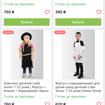
Готово до відправки
Готово до відправки
760
395
₴
₴
Купити
Купити
Junior
Junior
Комплект дитячий Latte
Фартух з нарукавниками для
Junior 7-12 років | Фартух +
уроків праці дитячий Latte
Ковпак + Нарукавники Чорно-
Junior 7-12 років Vsetex Білий
бежевый
Готово до відправки
Готово до відправки
760
620
₴
₴