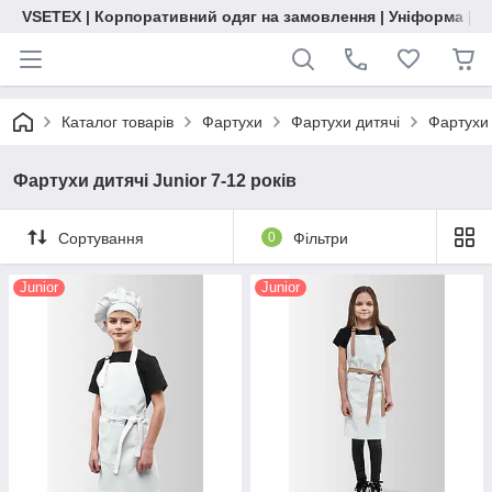
VSETEX | Корпоративний одяг на замовлення | Уніформа | О
Каталог товарів
Фартухи
Фартухи дитячі
Фартухи 
Фартухи дитячі Junior 7-12 років
Сортування
0
Фільтри
Junior
Junior