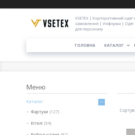
VSETEX | Корпоративний одяг 
замовлення | Уніформа | Одяг
для персоналу
ГОЛОВНА
КАТАЛОГ
Каталог
Фартухи
127
Кітелі
94
Робочі штани
92