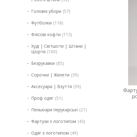
Головні убори
57
Футболки
118
Флісові кофти
113
Худі | Світшоти | Штани |
Шорти
100
Безрукавки
85
Сорочки | Жилети
39
Аксесуари | Взуття
59
Фарту
ро
Проф одяг
51
Пеньюари перукарські
21
Фартухи з логотипом
43
Одяг з логотипом
49