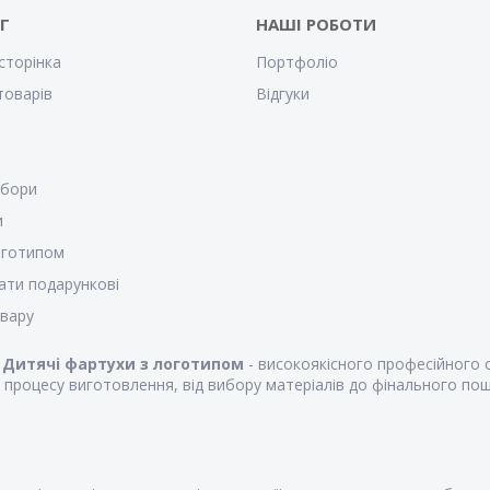
Г
НАШІ РОБОТИ
сторінка
Портфоліо
товарів
Відгуки
убори
и
оготипом
ати подарункові
овару
к
Дитячі фартухи з логотипом
- високоякісного професійного о
процесу виготовлення, від вибору матеріалів до фінального пош