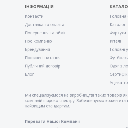
ІНФОРМАЦІЯ
КАТАЛО
Контакти
Головна 
Доставка та оплата
Каталог 
Повернення та обмін
Фартухи
Про компанію
Кітелі
Брендування
Головні 
Поширені питання
Футболк
Публічний договір
Одяг з л
Блог
Сертифік
Уцінка т
Ми спеціалізуємося на виробництві таких товарів я
компаній широко спектру. Забезпечуємо кожен етап 
найвищим стандартам.
Переваги Нашої Компанії