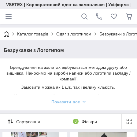
VSETEX | Корпоративний одяг на замовлення | Уніформа | О
Каталог товарів
Одяг з логотипом
Безрукавки з Лого
Безрукавки з Логотипом
Брендування на жилетах відбувається методом друку або
вишивки. Наносимо на вироби написи або логотипи закладу /
компанії.
Замовити можна як 1 шт., так і велику кількість.
Менеджери компанії нададуть вам всю інформацію по
вартості, термінам та допоможуть із вибором брендування
Показати все
Запустити в роботу своє замовлення з брендуванням, ви
можете зробивши передоплату у розмірі 50% або 100%..
Сортування
0
Фільтри