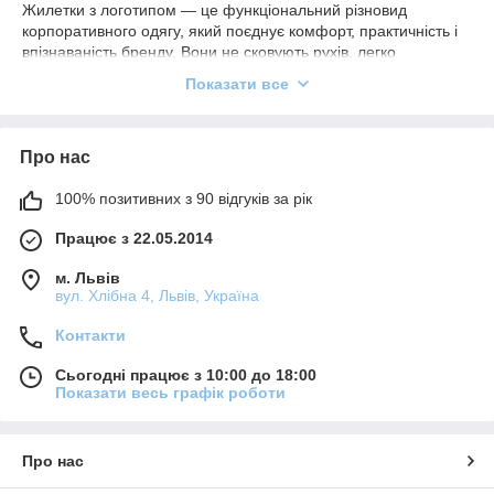
Жилетки з логотипом — це функціональний різновид
корпоративного одягу, який поєднує комфорт, практичність і
впізнаваність бренду. Вони не сковують рухів, легко
комбінуються з іншим одягом і добре підходять для щоденної
Показати все
роботи в різних умовах. Завдяки універсальному крою
жилетки органічно вписуються як у робочий, так і в
напівформальний стиль.
Про нас
Для бізнесу брендовані жилетки є зручним рішенням, яке
одночасно виконує кілька задач: підтримує охайний зовнішній
100% позитивних з 90 відгуків за рік
вигляд команди, підкреслює корпоративну ідентичність і не
створює відчуття надмірної формальності.
Працює з 22.05.2014
Чому компанії обирають жилетки з
м. Львів
логотипом на замовлення
вул. Хлібна 4, Львів, Україна
Зручність у щоденній роботі
Контакти
Жилетка забезпечує додатковий комфорт без
Сьогодні працює з 10:00 до 18:00
перевантаження образу. Вона не заважає рухам, підходить
Показати весь графік роботи
для роботи в приміщенні та на вулиці й легко адаптується до
різних робочих процесів.
Єдиний корпоративний стиль
Про нас
Брендовані жилетки допомагають сформувати цілісний