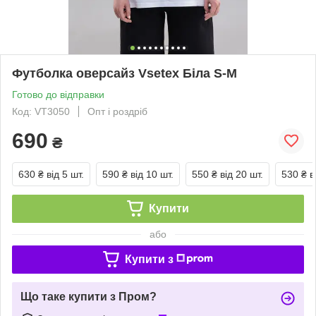
Футболка оверсайз Vsetex Біла S-M
Готово до відправки
Код: VT3050
Опт і роздріб
690
₴
630 ₴
від 5 шт.
590 ₴
від 10 шт.
550 ₴
від 20 шт.
530 ₴
в
Купити
або
Купити з
Що таке купити з Пром?