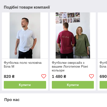
Подібні товари компанії
Футболка поло чоловіча
Футболки оверсайз з
Футб
Біла M
вашим Логотипом Різні
Біла
кольори
820
1 480
690
₴
₴
Купити
Купити
Про нас