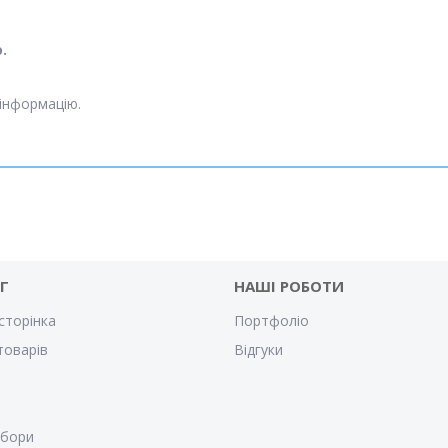
.
інформацію.
Г
НАШІ РОБОТИ
сторінка
Портфоліо
товарів
Відгуки
убори