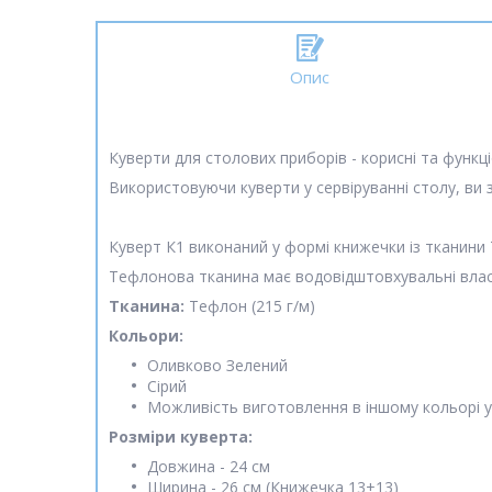
Опис
Куверти для столових приборів - корисні та функці
Використовуючи куверти у сервіруванні столу, ви 
Куверт К1 виконаний у формі книжечки із тканини
Тефлонова тканина має водовідштовхувальні влас
Тканина:
Тефлон (215 г/м)
Кольори:
Оливково Зелений
Сірий
Можливість виготовлення в іншому кольорі 
Розміри куверта:
Довжина - 24 см
Ширина - 26 см (Книжечка 13+13)