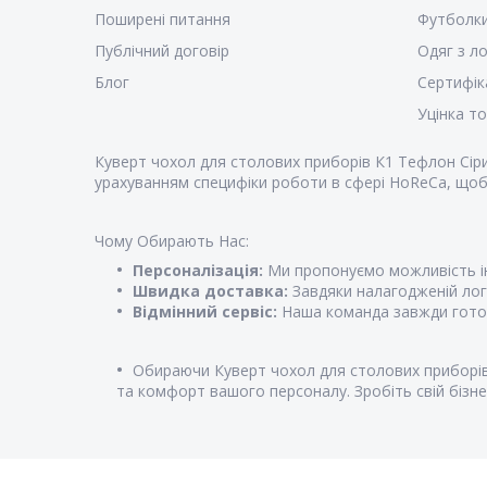
Поширені питання
Футболк
Публічний договір
Одяг з л
Блог
Сертифік
Уцінка т
Куверт чохол для столових приборів К1 Тефлон Сіри
урахуванням специфіки роботи в сфері HoReCa, щоб
Чому Обирають Нас:
Персоналізація:
Ми пропонуємо можливість ін
Швидка доставка:
Завдяки налагодженій логі
Відмінний сервіс:
Наша команда завжди готова
Обираючи Куверт чохол для столових приборів 
та комфорт вашого персоналу. Зробіть свій бізне