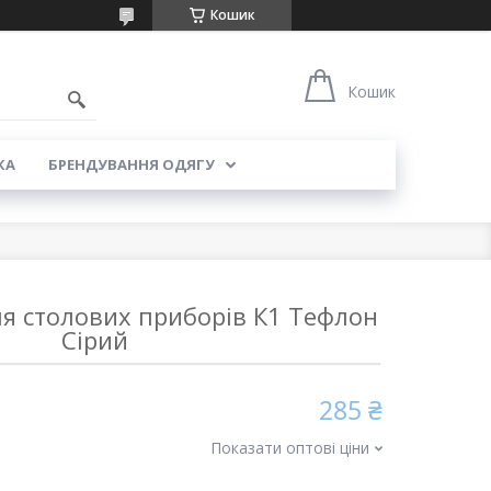
Кошик
5
Кошик
КА
БРЕНДУВАННЯ ОДЯГУ
ля столових приборів К1 Тефлон
Сірий
285 ₴
Показати оптові ціни