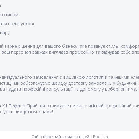
и
оготипом
ати подарункові
овару
й Гарне рішення для вашого бізнесу, яке поєднує стиль, комфорт
 ваш персонал завжди виглядав професійно та відчував себе вп
дивідуального замовлення з вишивкою логотипів та іншими еле
стиці, ми забезпечуємо швидку доставку замовлень у будь-який 
 надати професійні консультації та допомогу у виборі оптималь
К1 Тефлон Сірий, ви отримуєте не лише якісний професійний одяг
с успішним разом з нами!
Сайт створений на маркетплейсі
Prom.ua