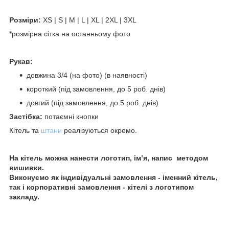
Розміри:
XS |
S | M | L | XL | 2XL | 3XL
*розмірна сітка на останньому фото
Рукав:
довжина 3/4 (на фото) (в наявності)
короткий (під замовлення, до 5 роб. днів)
довгий (під замовлення, до 5 роб. днів)
Застібка:
потаємні кнопки
Кітель та
штани
реалізуються окремо.
На кітель можна нанести логотип, ім’я, напис методом
вишивки.
Виконуємо як індивідуальні замовлення - іменний кітель,
так і корпоративні замовлення - кітелі з логотипом
закладу.