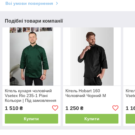
Всі умови повернення
Подібні товари компанії
Кітель кухаря чоловічий
Кітель Hobart 160
Кіте
Vsetex Rio 235-1 Різні
Чоловічий Чорний M
Vset
Кольори | Під замовлення
1 510
1 250
1 1
₴
₴
Купити
Купити