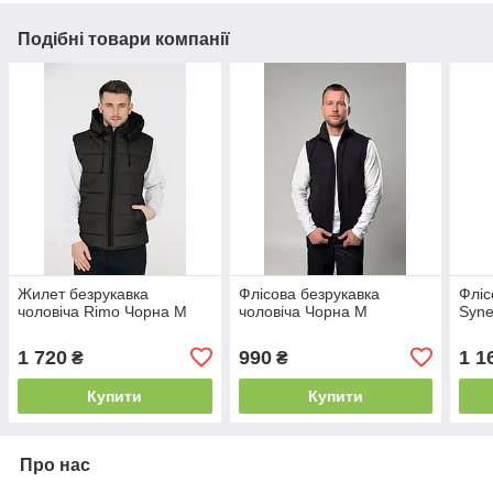
Подібні товари компанії
Жилет безрукавка
Флісова безрукавка
Фліс
чоловіча Rimo Чорна M
чоловіча Чорна M
Syne
1 720
990
1 1
₴
₴
Купити
Купити
Про нас