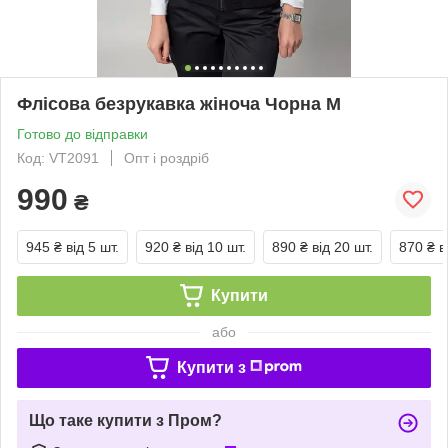
Флісова безрукавка жіноча Чорна M
Готово до відправки
Код: VT2091
Опт і роздріб
990
₴
945 ₴
від 5 шт.
920 ₴
від 10 шт.
890 ₴
від 20 шт.
870 ₴
в
Купити
або
Купити з
Що таке купити з Пром?