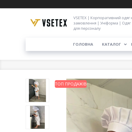
VSETEX | Корпоративний одяг 
замовлення | Уніформа | Одяг
для персоналу
ГОЛОВНА
КАТАЛОГ
ТОП ПРОДАЖІВ