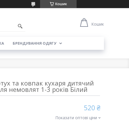
Кошик
5
Кошик
КА
БРЕНДУВАННЯ ОДЯГУ
тух та ковпак кухаря дитячий
для немовлят 1-3 років Білий
520 ₴
Показати оптові ціни