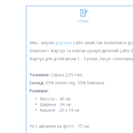
Опис
Міні - версія
фартуха
Latte (який так полюбився до
Комплект Фартух та ковпак кухаря дитячий Latte B
Фартух для дітей віком 1 - 3 років, пасує і хлопчика
Тканина
: Саржа (235 г/м)
Склад:
65% поліестер, 35% бавовна
Розміри:
Висота –
40 см
Ширина - 34 см
Кишеня - 20 х 14 см
Ріст дівчинки на фото - 75 см.