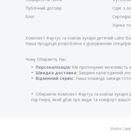
Публічний договір
Одяг з л
Блог
Сертифік
Уцінка т
Комплект Фартух та ковпак кухаря дитячий Latte Bab
Наша продукція розроблена з урахуванням специфік
Чому Обирають Нас:
Персоналізація:
Ми пропонуємо можливість ін
Швидка доставка:
Завдяки налагодженій логі
Відмінний сервіс:
Наша команда завжди готова
Обираючи Комплект Фартух та ковпак кухаря дит
партнера, який дбає про імідж та комфорт вашого