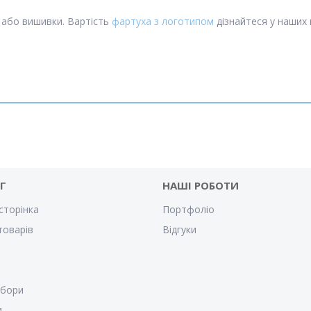
 або вишивки. Вартість
фартуха з логотипом
дізнайтеся у наших 
Г
НАШІ РОБОТИ
сторінка
Портфоліо
товарів
Відгуки
убори
и