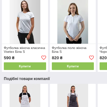
Футболка жіноча класична
Футболка поло жіноча
Футб
Vsetex Біла S
Біла S
Чор
590
820
820
₴
₴
Купити
Купити
Подібні товари компанії