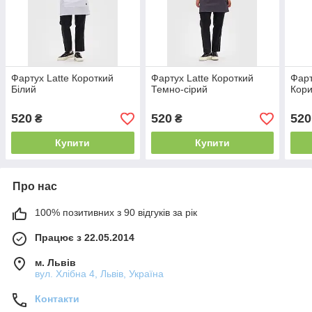
Фартух Latte Короткий
Фартух Latte Короткий
Фарт
Білий
Темно-cірий
Кор
520
520
520
₴
₴
Купити
Купити
Про нас
100% позитивних з 90 відгуків за рік
Працює з 22.05.2014
м. Львів
вул. Хлібна 4, Львів, Україна
Контакти