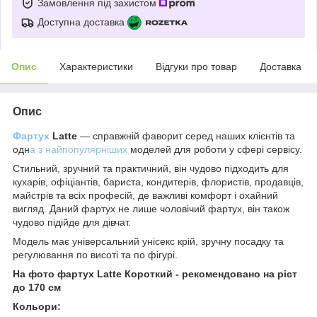
Замовлення під захистом
Доступна доставка
Опис
Характеристики
Відгуки про товар
Доставка
Опис
Фартух
Latte
— справжній фаворит серед наших клієнтів та
одн
а з найпопулярніших
моделей для роботи у сфері сервісу.
Стильний, зручний та практичний, він чудово підходить для
кухарів, офіціантів, бариста, кондитерів, флористів, продавців,
майстрів та всіх професій, де важливі комфорт і охайний
вигляд. Даний фартух
не лише чоловічий фартух, він також
чудово підійде для дівчат.
Модель має універсальний унісекс крій, зручну посадку та
регулювання по висоті та по фігурі.
На фото фартух Latte Короткий - рекомендовано на ріст
до 170 см
Кольори: