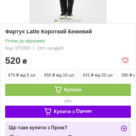
Фартух Latte Короткий Бежевий
Готово до відправки
Код: VT1003
Опт і роздріб
520
₴
475 ₴
від 5 шт.
455 ₴
від 10 шт.
415 ₴
від 20 шт.
380 ₴
в
Купити
або
Купити з
Що таке купити з Пром?