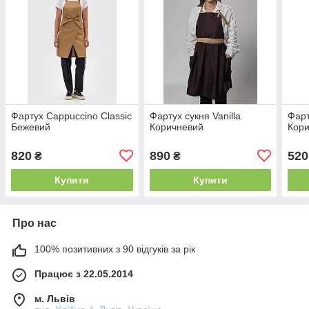
Фартух Cappuccino Classic
Фартух сукня Vanilla
Фарт
Бежевий
Коричневий
Кор
820
890
520
₴
₴
Купити
Купити
Про нас
100% позитивних з 90 відгуків за рік
Працює з 22.05.2014
м. Львів