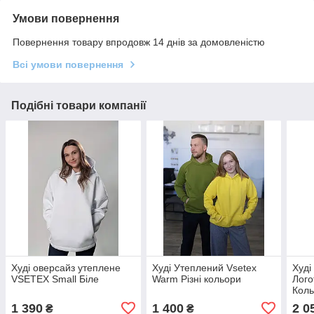
Умови повернення
Повернення товару впродовж 14 днів за домовленістю
Всі умови повернення
Подібні товари компанії
Худі оверсайз утеплене
Худі Утеплений Vsetex
Худі
VSETEX Small Біле
Warm Різні кольори
Лого
Коль
серц
1 390
1 400
2 0
₴
₴
25см