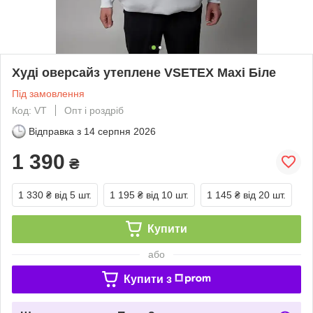
Худі оверсайз утеплене VSETEX Maxi Біле
Під замовлення
Код: VT
Опт і роздріб
Відправка з
14 серпня 2026
1 390
₴
1 330 ₴
від 5 шт.
1 195 ₴
від 10 шт.
1 145 ₴
від 20 шт.
Купити
або
Купити з