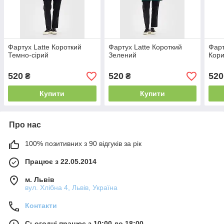
Фартух Latte Короткий
Фартух Latte Короткий
Фарт
Темно-cірий
Зелений
Кор
520
520
520
₴
₴
Купити
Купити
Про нас
100% позитивних з 90 відгуків за рік
Працює з 22.05.2014
м. Львів
вул. Хлібна 4, Львів, Україна
Контакти
Сьогодні працює з 10:00 до 18:00