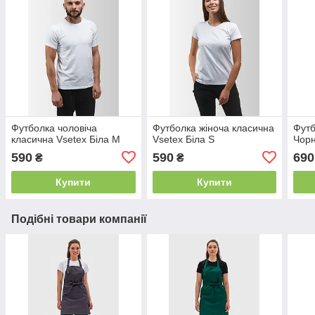
Футболка чоловіча
Футболка жіноча класична
Футб
класична Vsetex Біла M
Vsetex Біла S
Чор
590
590
690
₴
₴
Купити
Купити
Подібні товари компанії