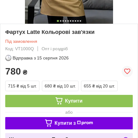
Фартух Latte Кольорові зав'язки
Під замовлення
Код: VT1000Q
Опт і роздріб
Відправка з
15 серпня 2026
780
₴
715 ₴
від 5 шт.
680 ₴
від 10 шт.
655 ₴
від 20 шт.
Купити
або
Купити з