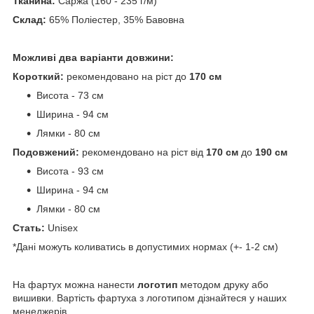
Тканина:
Саржа (160 - 235 г/м)
Склад:
65% Поліестер, 35% Бавовна
Можливі два варіанти довжини:
Короткий:
рекомендовано на ріст до
170 см
Висота - 73 см
Ширина - 94 см
Лямки - 80 см
Подовжений:
рекомендовано на ріст від
170 см
до
190 см
Висота - 93 см
Ширина - 94 см
Лямки - 80 см
Стать:
Unisex
*Дані можуть коливатись в допустимих нормах (+- 1-2 см)
На фартух можна нанести
логотип
методом друку або
вишивки. Вартість фартуха з логотипом дізнайтеся у наших
менеджерів.