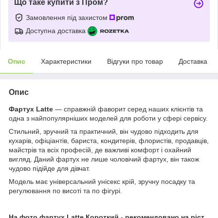
Що таке купити з Пром?
Замовлення під захистом
Доступна доставка
Опис
Характеристики
Відгуки про товар
Доставка
Опис
Фартух Latte
— справжній фаворит серед наших клієнтів та
одна з найпопулярніших моделей для роботи у сфері сервісу.
Стильний, зручний та практичний, він чудово підходить для
кухарів, офіціантів, бариста, кондитерів, флористів, продавців,
майстрів та всіх професій, де важливі комфорт і охайний
вигляд. Даний фартух
не лише чоловічий фартух, він також
чудово підійде для дівчат.
Модель має універсальний унісекс крій, зручну посадку та
регулювання по висоті та по фігурі.
На фото фартух Latte Короткий - рекомендовано на ріст