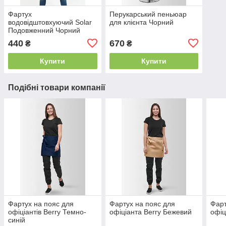
Фартух
Перукарський пеньюар
водовідштовхуючий Solar
для клієнта Чорний
Подовженний Чорний
440
670
₴
₴
Купити
Купити
Подібні товари компанії
Фартух на пояс для
Фартух на пояс для
Фарт
офіціантів Berry Темно-
офіціанта Berry Бежевий
офіц
синій