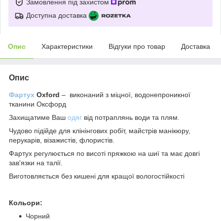
Замовлення під захистом
Доступна доставка
Опис
Характеристики
Відгуки про товар
Доставка
Опис
Фартух
Oxford
– виконаний з міцної, водонепроникної
тканини Оксфорд
Захищатиме Ваш
одяг
від потраплянь води та плям.
Чудово підійде для клінінгових робіт, майстрів манікюру,
перукарів, візажистів, флористів.
Фартух
регулюється по висоті пряжкою на шиї та має довгі
зав'язки на талії.
Виготовляється без кишені для кращої вологостійкості
Кольори:
Чорний