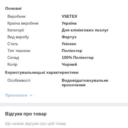
Основні
Виробник
VSETEX
Країна виробник
Україна
Категорії
Для клінінгових послуг
Вид виробу
Фартух
Стать
Унісекс
Тип тканини
Поліестер
Склад
100% Поліестер
Колір
Чорний
Користувальницькі характеристики
Особливості
Водовідштовхувальне
просочення
Приховати
Відгуки про товар
Ще немає відгуків про цей товар