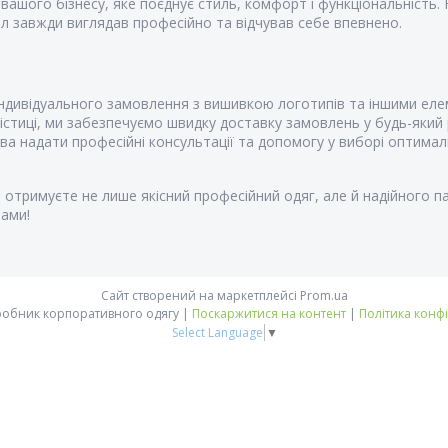
я вашого бізнесу, яке поєднує стиль, комфорт і функціональність
л завжди виглядав професійно та відчував себе впевнено.
дивідуального замовлення з вишивкою логотипів та іншими еле
стиці, ми забезпечуємо швидку доставку замовлень у будь-який 
 надати професійні консультації та допомогу у виборі оптималь
и отримуєте не лише якісний професійний одяг, але й надійного 
нами!
Сайт створений на маркетплейсі
Prom.ua
Vsetex | виробник корпоративного одягу |
Поскаржитися на контент
|
Політика конф
Select Language
▼