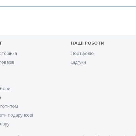
Г
НАШІ РОБОТИ
сторінка
Портфоліо
товарів
Відгуки
убори
и
оготипом
ати подарункові
овару