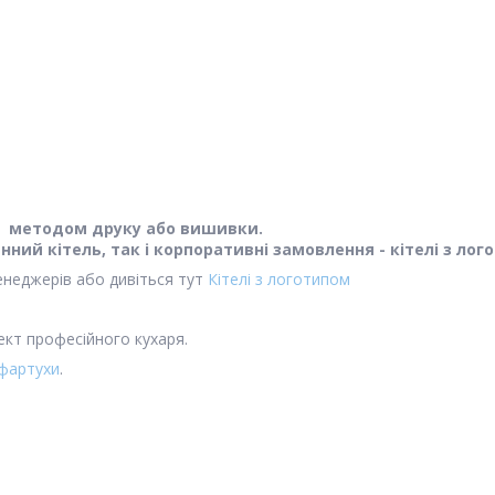
пис методом друку або вишивки.
нний кітель, так і корпоративні замовлення - кітелі з лог
енеджерів або дивіться тут
Кітелі з логотипом
кт професійного кухаря.
фартухи
.