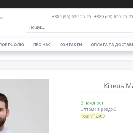
+380 (96) 620-25-25
+380 (63) 620-25-2
на
ПОРТФОЛІО
ПРО НАС
КОНТАКТИ
ОПЛАТА ТА ДОСТАВ
Кітель M
В наявності
Оптом і в роздріб
Код:
VT2600