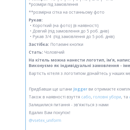
*розміри під замовлення
**розмірна сітка на останньому фото
Рукав:
• Короткий (на фото) (в наявності)
• Довгий (під замовлення до 5 роб. днів)
• Рукав 3/4 (під замовлення до 5 роб. днів)
Застібка:
Потаємні кнопки
Стать:
Чоловічий
На кітель можна нанести логотип, ім’я, на
Виконуємо як індивідуальні замовлення - іме
Вартість кітеля з логотипом дізнайтесь у наших м
Придбавши ще штани
Jogger
ви отримаєте компле
Також в наявності взуття
сабо
,
головні убори
, та
Залишилися питання - зв'яжіться з нами
Вдалих Вам покупок!
@vsetex_uniform