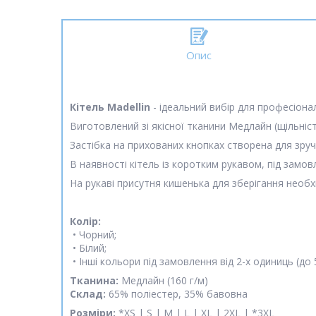
Опис
Кітель Madellin
- ідеальний вибір для професіона
Виготовлений зі якісної тканини Медлайн (щільність
Застібка на прихованих кнопках створена для зру
В наявності кітель із коротким рукавом, під замо
На рукаві присутня кишенька для зберігання необх
Колір:
• Чорний;
• Білий;
• Інші кольори під замовлення від 2-х одиниць (до 
Тканина:
Медлайн (160 г/м)
Склад:
65% поліестер, 35% бавовна
Розміри:
*XS | S | M | L | XL | 2XL | *3XL