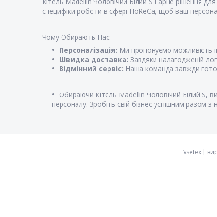
Кітель Madellin Чоловічий Білий S Гарне рішення дл
специфіки роботи в сфері HoReCa, щоб ваш персона
Чому Обирають Нас:
Персоналізація:
Ми пропонуємо можливість ін
Швидка доставка:
Завдяки налагодженій логі
Відмінний сервіс:
Наша команда завжди готова
Обираючи Кітель Madellin Чоловічий Білий S, в
персоналу. Зробіть свій бізнес успішним разом з 