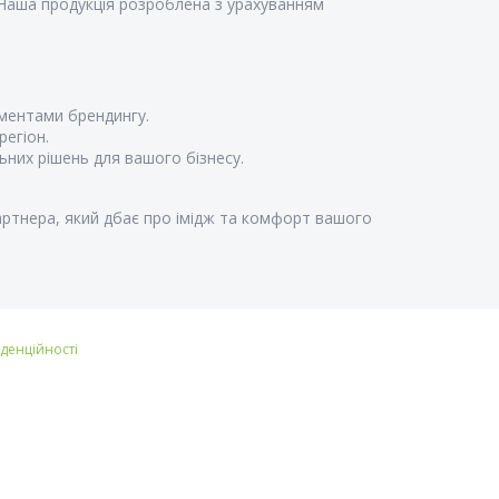
. Наша продукція розроблена з урахуванням
ментами брендингу.
регіон.
них рішень для вашого бізнесу.
партнера, який дбає про імідж та комфорт вашого
іденційності