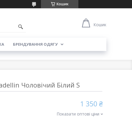
Кошик
5
Кошик
КА
БРЕНДУВАННЯ ОДЯГУ
adellin Чоловічий Білий S
1 350 ₴
Показати оптові ціни