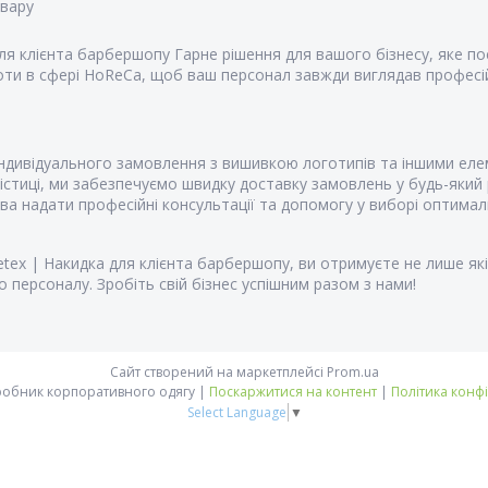
овару
ля клієнта барбершопу Гарне рішення для вашого бізнесу, яке по
оти в сфері HoReCa, щоб ваш персонал завжди виглядав професій
дивідуального замовлення з вишивкою логотипів та іншими еле
стиці, ми забезпечуємо швидку доставку замовлень у будь-який 
 надати професійні консультації та допомогу у виборі оптималь
ex | Накидка для клієнта барбершопу, ви отримуєте не лише які
 персоналу. Зробіть свій бізнес успішним разом з нами!
Сайт створений на маркетплейсі
Prom.ua
Vsetex | виробник корпоративного одягу |
Поскаржитися на контент
|
Політика конф
Select Language
▼