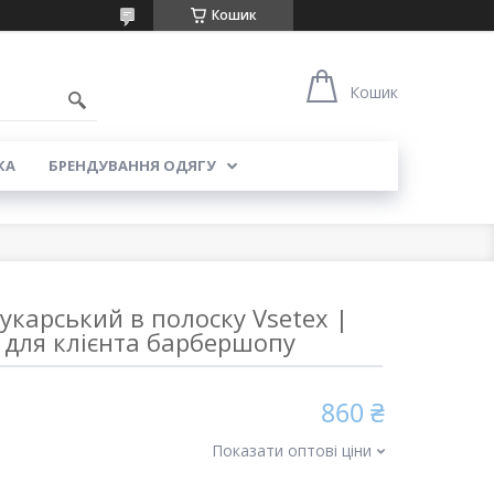
Кошик
5
Кошик
КА
БРЕНДУВАННЯ ОДЯГУ
карський в полоску Vsetex |
 для клієнта барбершопу
860 ₴
Показати оптові ціни