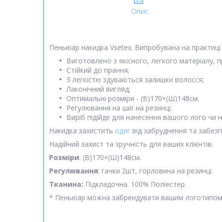
Опис
Пеньюар накидка Vsetex. Випробувана на практиці
Виготовлено з якісного, легкого матеріалу, 
Стійкий до прання;
З легкістю здуваються залишки волосся;
Лаконічний вигляд;
Оптимальні розміри - (В)170×(Ш)148см.
Регулювання на шиї на резинці;
Виріб підійде для нанесення вашого лого чи н
Накидка захистить
одяг
від забруднення та забезп
Надійний захист та зручність для ваших клієнтів.
Розміри
: (В)170×(Ш)148см.
Регулювання
: гачки 2шт, горловина на резинці.
Тканина:
Підкладочна. 100% Поліестер.
* Пеньюар можна забрендувати вашим логотипом (