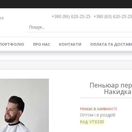
+380 (96) 620-25-25
+380 (63) 620-25-2
на
ПОРТФОЛІО
ПРО НАС
КОНТАКТИ
ОПЛАТА ТА ДОСТАВ
Пеньюар перу
Накидка
Немає в наявності
Оптом і в роздріб
Код:
VT0230