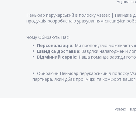
Уцінка т
Пеньюар перукарський в полоску Vsetex | Накидка д
продукція розроблена з урахуванням специфіки роб
Чому Обирають Нас:
Персоналізація:
Ми пропонуємо можливість ін
Швидка доставка:
Завдяки налагодженій логі
Відмінний сервіс:
Наша команда завжди готова
Обираючи Пеньюар перукарський в полоску Vset
партнера, який дбає про імідж та комфорт вашого