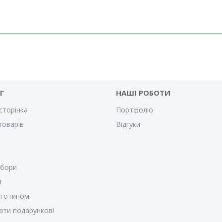
Г
НАШІ РОБОТИ
сторінка
Портфоліо
товарів
Відгуки
убори
и
оготипом
ати подарункові