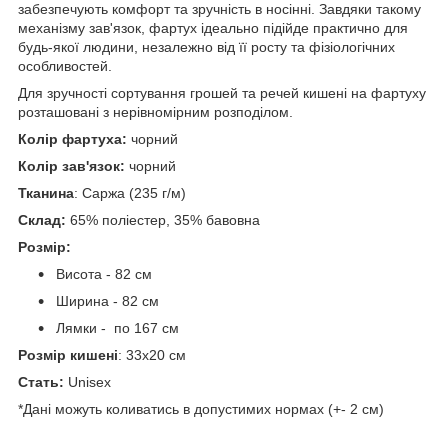
забезпечують комфорт та зручність в носінні. Завдяки такому
механізму зав'язок, фартух ідеально підійде практично для
будь-якої людини, незалежно від її росту та фізіологічних
особливостей.
Для зручності сортування грошей та речей кишені на фартуху
розташовані з нерівномірним розподілом.
Колір фартуха:
чорний
Колір зав'язок:
чорний
Тканина
: Саржа (235 г/м)
Склад:
65% поліестер, 35% бавовна
Розмір:
Висота - 82 см
Ширина - 82 см
Лямки - по 167 см
Розмір кишені
: 33x20 см
Стать:
Unisex
*Дані можуть коливатись в допустимих нормах (+- 2 см)