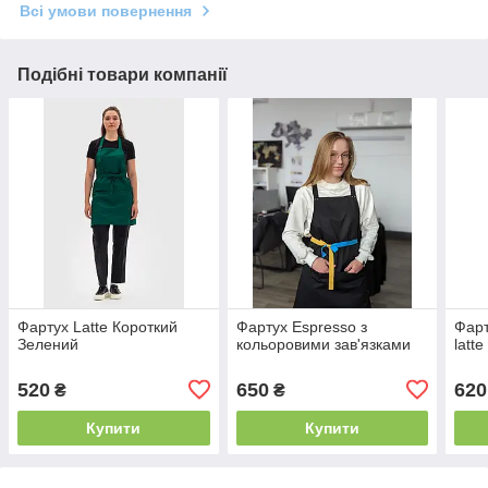
Всі умови повернення
Подібні товари компанії
Фартух Latte Короткий
Фартух Espresso з
Фарт
Зелений
кольоровими зав'язками
latte
520
650
620
₴
₴
Купити
Купити