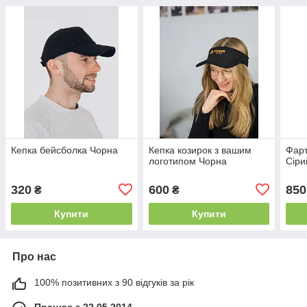
Кепка бейсболка Чорна
Кепка козирок з вашим
Фарт
логотипом Чорна
Сіри
320
600
850
₴
₴
Купити
Купити
Про нас
100% позитивних з 90 відгуків за рік
Працює з 22.05.2014