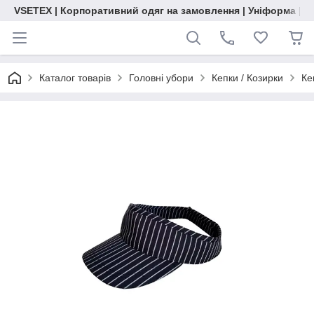
VSETEX | Корпоративний одяг на замовлення | Уніформа | О
Каталог товарів
Головні убори
Кепки / Козирки
Ке