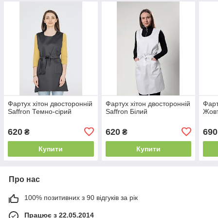
Фартух хітон двосторонній
Фартух хітон двосторонній
Фарт
Saffron Темно-сірий
Saffron Білий
Жовт
620
620
690
₴
₴
Купити
Купити
Про нас
100% позитивних з 90 відгуків за рік
Працює з 22.05.2014