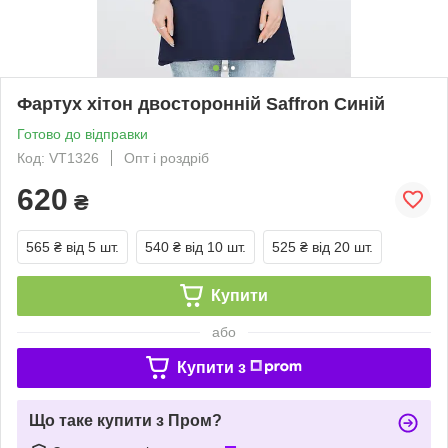
Фартух хітон двосторонній Saffron Синій
Готово до відправки
Код: VT1326
Опт і роздріб
620
₴
565 ₴
від 5 шт.
540 ₴
від 10 шт.
525 ₴
від 20 шт.
Купити
або
Купити з
Що таке купити з Пром?