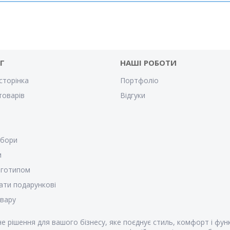
Г
НАШІ РОБОТИ
сторінка
Портфоліо
товарів
Відгуки
убори
и
оготипом
ати подарункові
овару
е рішення для вашого бізнесу, яке поєднує стиль, комфорт і фун