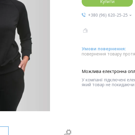
Купити
+380 (96) 620-25-25
повернення товару протя
У компанії підключені ел
який товар не покидаючи 