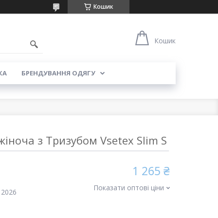
Кошик
5
Кошик
КА
БРЕНДУВАННЯ ОДЯГУ
жіноча з Тризубом Vsetex Slim S
1 265 ₴
Показати оптові ціни
 2026