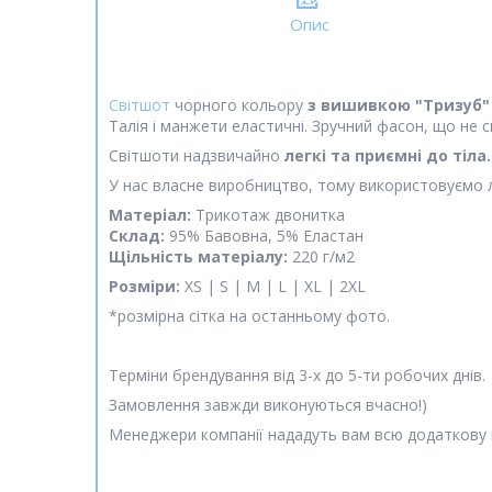
Опис
Світшот
чорного кольору
з вишивкою "Тризуб
Талія і манжети еластичні. Зручний фасон, що не ск
Світшоти надзвичайно
легкі та приємні до тіла.
У нас власне виробництво, тому використовуємо лиш
Матеріал:
Трикотаж двонитка
Склад:
95% Бавовна, 5% Еластан
Щільність матеріалу:
220 г/м2
Розміри:
XS | S | M | L | XL | 2XL
*розмірна сітка на останньому фото.
Терміни брендування від 3-х до 5-ти робочих днів.
Замовлення завжди виконуються вчасно!)
Менеджери компанії нададуть вам всю додаткову