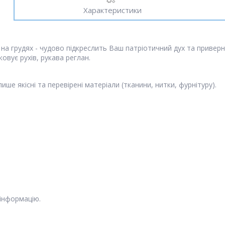
Характеристики
"
на грудях - чудово підкреслить Ваш патріотичний дух та приверне
овує рухів, рукава реглан.
е якісні та перевірені матеріали (тканини, нитки, фурнітуру).
 інформацію.