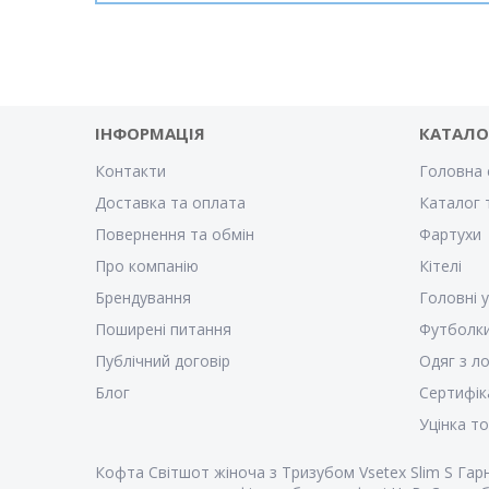
ІНФОРМАЦІЯ
КАТАЛО
Контакти
Головна 
Доставка та оплата
Каталог 
Повернення та обмін
Фартухи
Про компанію
Кітелі
Брендування
Головні 
Поширені питання
Футболк
Публічний договір
Одяг з л
Блог
Сертифік
Уцінка т
Кофта Світшот жіноча з Тризубом Vsetex Slim S Гарн