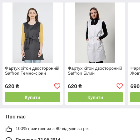
Фартух хітон двосторонній
Фартух хітон двосторонній
Фарт
Saffron Темно-сірий
Saffron Білий
Жовт
620
620
690
₴
₴
Купити
Купити
Про нас
100% позитивних з 90 відгуків за рік
Працює з 22.05.2014