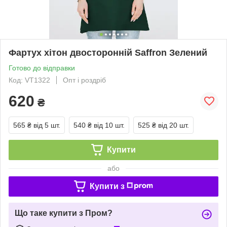
Фартух хітон двосторонній Saffron Зелений
Готово до відправки
Код: VT1322
Опт і роздріб
620
₴
565 ₴
від 5 шт.
540 ₴
від 10 шт.
525 ₴
від 20 шт.
Купити
або
Купити з
Що таке купити з Пром?