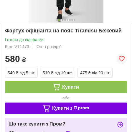
Фартух офіціанта на пояс Tiramisu Бежевий
Готово до відправки
Код: VT1473
Опт і роздріб
580
₴
540 ₴
від 5 шт.
510 ₴
від 10 шт.
475 ₴
від 20 шт.
Купити
або
Купити з
Що таке купити з Пром?