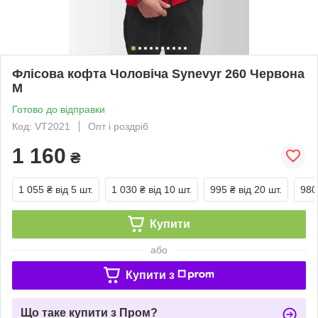
Флісова кофта Чоловіча Synevyr 260 Червона
M
Готово до відправки
Код: VT2021
Опт і роздріб
1 160
₴
1 055 ₴
від 5 шт.
1 030 ₴
від 10 шт.
995 ₴
від 20 шт.
980
Купити
або
Купити з
Що таке купити з Пром?