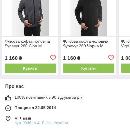
Флісова кофта чоловіча
Флісова кофта чоловіча
Фліс
Synevyr 260 Сіра M
Synevyr 260 Чорна M
Vigo
1 160
1 160
1 0
₴
₴
Купити
Купити
Про нас
100% позитивних з 90 відгуків за рік
Працює з 22.05.2014
м. Львів
вул. Хлібна 4, Львів, Україна