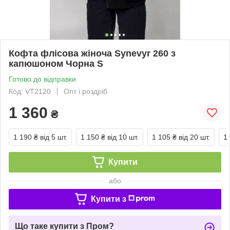
Кофта флісова жіноча Synevyr 260 з
капюшоном Чорна S
Готово до відправки
Код: VT2120
Опт і роздріб
1 360
₴
1 190 ₴
від 5 шт.
1 150 ₴
від 10 шт.
1 105 ₴
від 20 шт.
1
Купити
або
Купити з
Що таке купити з Пром?