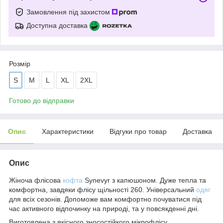
Замовлення під захистом
Доступна доставка
Розмір
S
M
L
XL
2XL
Готово до відправки
Опис
Характеристики
Відгуки про товар
Доставка
Опис
Жіноча флісова
кофта
Synevyr з капюшоном. Дуже тепла та
комфортна, завдяки флісу щільності 260. Універсальний
одяг
для всіх сезонів. Допоможе вам комфортно почуватися під
час активного відпочинку на природі, та у повсякденні дні.
Виготовлена з якісного зносостійкого мікрофлісу.