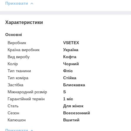
Приховати
Характеристики
Основні
Виробник
VSETEX
Країна виробник
Україна
Вид виробу
Кофта
Колір
Чорний
Тип тканини
Фліс
Тип коміра
Стійка
Застібка
Блискавка
Міжнародний розмір
S
Гарантійний термін
1 міс
Стать
Для жінок
Сезон
Всесезонний
Капюшон
Вшитий
Приховати