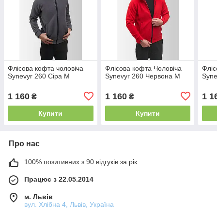
Флісова кофта чоловіча
Флісова кофта Чоловіча
Фліс
Synevyr 260 Сіра M
Synevyr 260 Червона M
Syne
1 160
1 160
1 1
₴
₴
Купити
Купити
Про нас
100% позитивних з 90 відгуків за рік
Працює з 22.05.2014
м. Львів
вул. Хлібна 4, Львів, Україна