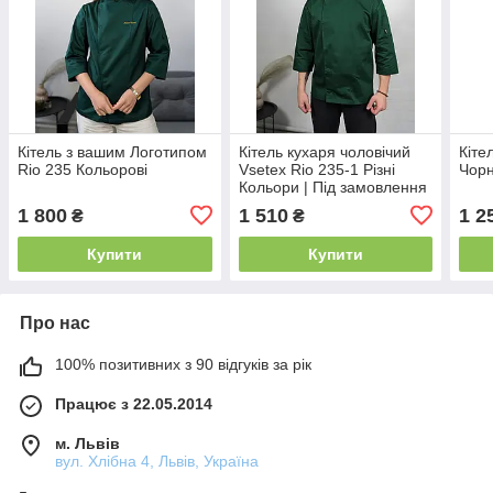
Кітель з вашим Логотипом
Кітель кухаря чоловічий
Кіте
Rio 235 Кольорові
Vsetex Rio 235-1 Різні
Чор
Кольори | Під замовлення
1 800
1 510
1 2
₴
₴
Купити
Купити
Про нас
100% позитивних з 90 відгуків за рік
Працює з 22.05.2014
м. Львів
вул. Хлібна 4, Львів, Україна