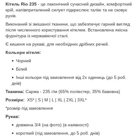
Кітель Rio 235
- це лаконічний сучасний дизайн, комфортний
крій, напівприталений силует підкреслює талію та не сковує
рухів.
Виконаний зі змішаної тканини, що забезпечує гарний вигляд
після численного користування кітелем. Встановлена якісна
фурнітура із нержавіючої сталі.
Є кишеня на рукаві, для необхідних дрібних речей.
Кольори кітеля:
Чорний
Білий
Інші кольори під замовлення від 2х одиниць (до 5 роб.
днів)
Тканина:
Саржа - 235 г/м (65% поліестер, 35% бавовна)
Розміри:
XS* | S | M | L | XL | 2XL | 3XL*
*розмір під замовлення
Рукав:
довжина 3/4 (на фото) (в наявності)
короткий (під замовлення, до 5 роб. днів)