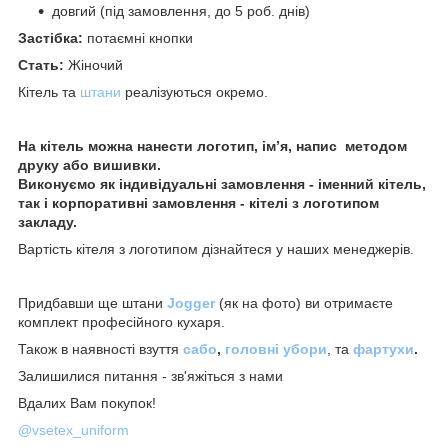
довгий (під замовлення, до 5 роб. днів)
Застібка:
потаємні кнопки
Стать:
Жіночий
Кітель та
штани
реалізуються окремо.
На кітель можна нанести логотип, ім’я, напис методом
друку або вишивки.
Виконуємо як індивідуальні замовлення - іменний кітель,
так і корпоративні замовлення - кітелі з логотипом
закладу.
Вартість кітеля з логотипом дізнайтеся у наших менеджерів.
Придбавши ще штани
Jogger
(як на фото) ви отримаєте
комплект професійного кухаря.
Також в наявності взуття
сабо
,
головні убори
, та
фартухи
.
Залишилися питання - зв'яжіться з нами
Вдалих Вам покупок!
@vsetex_uniform