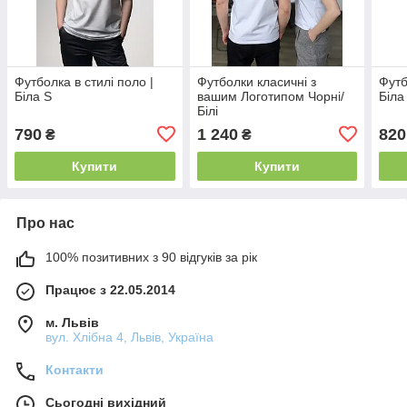
Футболка в стилі поло |
Футболки класичні з
Футб
Біла S
вашим Логотипом Чорні/
Біла
Білі
790
1 240
820
₴
₴
Купити
Купити
Про нас
100% позитивних з 90 відгуків за рік
Працює з 22.05.2014
м. Львів
вул. Хлібна 4, Львів, Україна
Контакти
Сьогодні вихідний