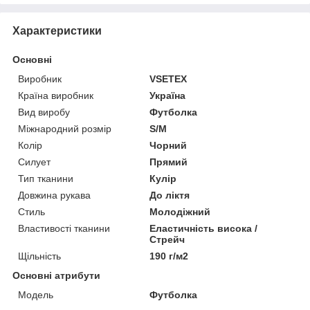
Характеристики
Основні
Виробник
VSETEX
Країна виробник
Україна
Вид виробу
Футболка
Міжнародний розмір
S/M
Колір
Чорний
Силует
Прямий
Тип тканини
Кулір
Довжина рукава
До ліктя
Стиль
Молодіжний
Властивості тканини
Еластичність висока /
Стрейч
Щільність
190 г/м2
Основні атрибути
Мoдель
Футболка