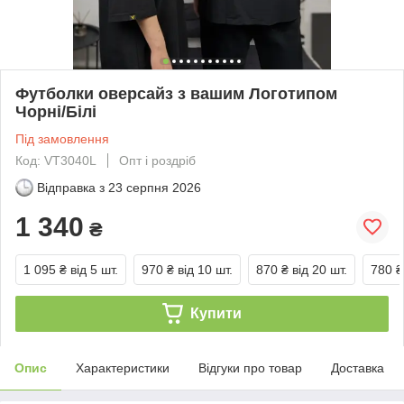
Футболки оверсайз з вашим Логотипом
Чорні/Білі
Під замовлення
Код: VT3040L
Опт і роздріб
Відправка з
23 серпня 2026
1 340
₴
1 095 ₴
від 5 шт.
970 ₴
від 10 шт.
870 ₴
від 20 шт.
780 ₴
Купити
Опис
Характеристики
Відгуки про товар
Доставка