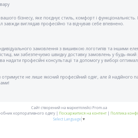
овару
я вашого бізнесу, яке поєднує стиль, комфорт і функціональність
л завжди виглядав професійно та відчував себе впевнено.
дивідуального замовлення з вишивкою логотипів та іншими еле
стиці, ми забезпечуємо швидку доставку замовлень у будь-який 
 надати професійні консультації та допомогу у виборі оптималь
и отримуєте не лише якісний професійний одяг, але й надійного 
нами!
Сайт створений на маркетплейсі
Prom.ua
Vsetex | виробник корпоративного одягу |
Поскаржитися на контент
|
Політика конф
Select Language
▼