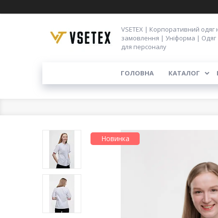
VSETEX | Корпоративний одяг 
замовлення | Уніформа | Одяг
для персоналу
ГОЛОВНА
КАТАЛОГ
Новинка