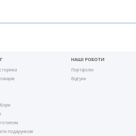
Г
НАШІ РОБОТИ
сторінка
Портфоліо
товарів
Відгуки
убори
и
оготипом
ати подарункові