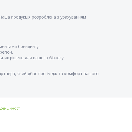
. Наша продукція розроблена з урахуванням
ментами брендингу.
регіон.
них рішень для вашого бізнесу.
партнера, який дбає про імідж та комфорт вашого
іденційності