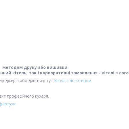
пис методом друку або вишивки.
нний кітель, так і корпоративні замовлення - кітелі з лог
енеджерів або дивіться тут
Кітелі з логотипом
кт професійного кухаря.
фартухи
.