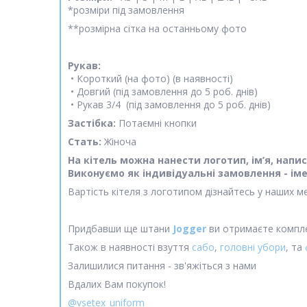
*розміри під замовлення
**розмірна сітка на останньому фото
Рукав:
• Короткий (на фото) (в наявності)
• Довгий (під замовлення до 5 роб. днів)
• Рукав 3/4 (під замовлення до 5 роб. днів)
Застібка:
Потаємні кнопки
Стать:
Жіноча
На кітель можна нанести логотип, ім’я, на
Виконуємо як індивідуальні замовлення - іме
Вартість кітеля з логотипом дізнайтесь у наших м
Придбавши ще штани
Jogger
ви отримаєте компле
Також в наявності взуття
сабо
,
головні убори
, та
Залишилися питання - зв'яжіться з нами
Вдалих Вам покупок!
@vsetex_uniform