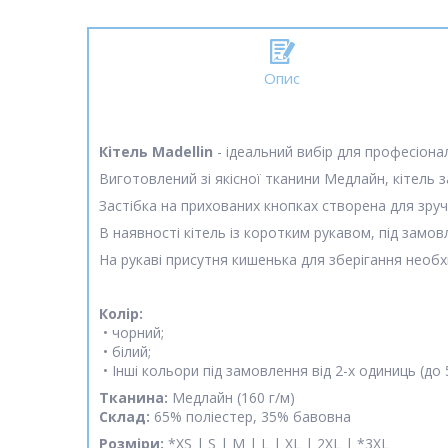
Опис
Кітель Madellin
- ідеальний вибір для професіона
Виготовлений зі якісної тканини Медлайн, кітель з
Застібка на прихованих кнопках створена для зру
В наявності кітель із коротким рукавом, під замо
На рукаві присутня кишенька для зберігання необх
Колір:
• чорний;
• білий;
• Інші кольори під замовлення від 2-х одиниць (до 
Тканина:
Медлайн (160 г/м)
Склад:
65% поліестер, 35% бавовна
Розміри:
*XS | S | M | L | XL | 2XL | *3XL