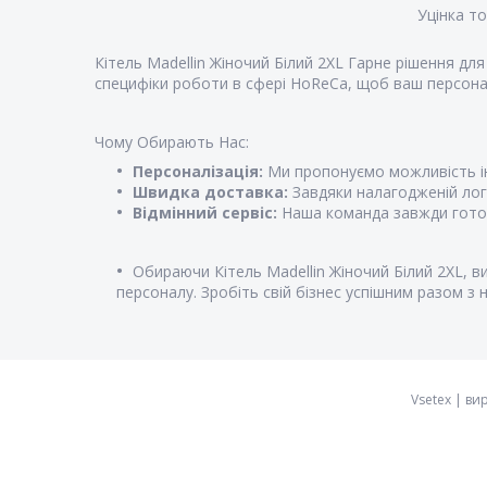
Уцінка т
Кітель Madellin Жіночий Білий 2XL Гарне рішення дл
специфіки роботи в сфері HoReCa, щоб ваш персона
Чому Обирають Нас:
Персоналізація:
Ми пропонуємо можливість ін
Швидка доставка:
Завдяки налагодженій логі
Відмінний сервіс:
Наша команда завжди готова
Обираючи Кітель Madellin Жіночий Білий 2XL, в
персоналу. Зробіть свій бізнес успішним разом з 