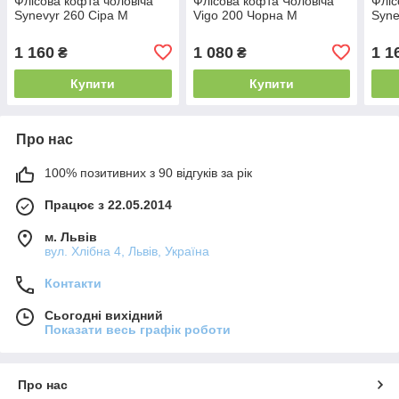
Флісова кофта чоловіча
Флісова кофта Чоловіча
Фліс
Synevyr 260 Сіра M
Vigo 200 Чорна M
Syne
1 160
1 080
1 1
₴
₴
Купити
Купити
Про нас
100% позитивних з 90 відгуків за рік
Працює з 22.05.2014
м. Львів
вул. Хлібна 4, Львів, Україна
Контакти
Сьогодні вихідний
Показати весь графік роботи
Про нас