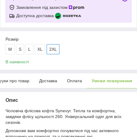
Замовлення під захистом
Доступна доставка
Розмір
M
S
L
XL
2XL
В наявності
дгуки про товар
Доставка
Оплата
Умови повернення
Опис
Чоловіча флісова кофта Synevyr. Тепла та комфортна,
завдяки флісу щільності 260. Універсальний одяг для всіх
сезонів.
Допоможе вам комфортно почуватися під час активного
відпочинку на природі, та у повсякденні дні.