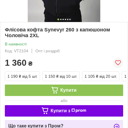
Флісова кофта Synevyr 260 з капюшоном
Чоловіча 2XL
В наявності
Код: VT2104
Опт і роздріб
1 360
₴
1 190 ₴
від 5 шт.
1 150 ₴
від 10 шт.
1 105 ₴
від 20 шт.
1
Купити
або
Купити з
Що таке купити з Пром?