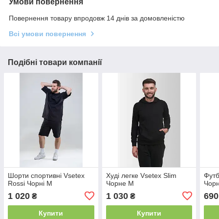
Умови повернення
Повернення товару впродовж 14 днів за домовленістю
Всі умови повернення
Подібні товари компанії
Шорти спортивні Vsetex
Худі легке Vsetex Slim
Футб
Rossi Чорні M
Чорне M
Чорн
1 020
1 030
690
₴
₴
Купити
Купити