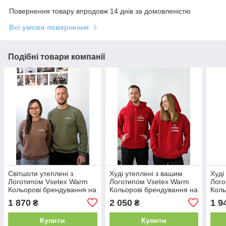
Повернення товару впродовж 14 днів за домовленістю
Всі умови повернення
Подібні товари компанії
Світшоти утеплені з
Худі утеплені з вашим
Худі
Логотипом Vsetex Warm
Логотипом Vsetex Warm
Лого
Кольорові брендування на
Кольорові брендування на
Коль
серці та спині (10см +
серці та спині (10см +
серц
1 870
2 050
1 9
₴
₴
25см)
25см)
25см
Купити
Купити