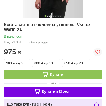
Кофта світшот чоловіча утеплена Vsetex
Warm XL
В наявності
Код: VT8013
Опт і роздріб
975
₴
900 ₴
від 5 шт.
880 ₴
від 10 шт.
850 ₴
від 20 шт.
Купити
або
Купити з
Що таке купити з Пром?