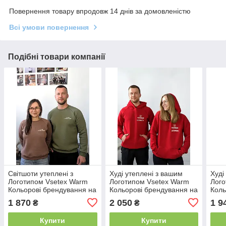
Повернення товару впродовж 14 днів за домовленістю
Всі умови повернення
Подібні товари компанії
Світшоти утеплені з
Худі утеплені з вашим
Худі
Логотипом Vsetex Warm
Логотипом Vsetex Warm
Лого
Кольорові брендування на
Кольорові брендування на
Коль
серці та спині (10см +
серці та спині (10см +
серц
1 870
2 050
1 9
₴
₴
25см)
25см)
25см
Купити
Купити