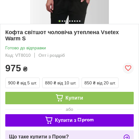
Кофта світшот чоловіча утеплена Vsetex
Warm S
Готово до відправки
Код: VT8010
Опт і роздріб
975
₴
900 ₴
від 5 шт.
880 ₴
від 10 шт.
850 ₴
від 20 шт.
Купити
або
Купити з
Що таке купити з Пром?