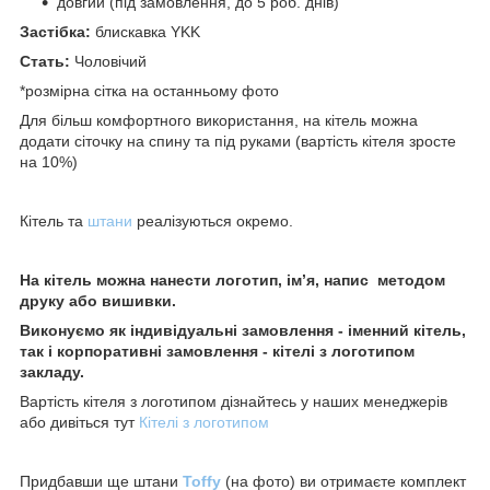
довгий (під замовлення, до 5 роб. днів)
Застібка:
блискавка YKK
Стать:
Чоловічий
*розмірна сітка на останньому фото
Для більш комфортного використання, на кітель можна
додати сіточку на спину та під руками (вартість кітеля зросте
на 10%)
Кітель та
штани
реалізуються окремо.
На кітель можна нанести логотип, ім’я, напис методом
друку або вишивки.
Виконуємо як індивідуальні замовлення - іменний кітель,
так і корпоративні замовлення - кітелі з логотипом
закладу.
Вартість кітеля з логотипом дізнайтесь у наших менеджерів
або дивіться тут
Кітелі з логотипом
Придбавши ще штани
Toff
y
(на фото) ви отримаєте комплект