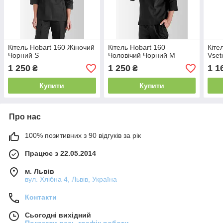
Кітель Hobart 160 Жіночий
Кітель Hobart 160
Кіте
Чорний S
Чоловічий Чорний M
Vset
1 250
1 250
1 1
₴
₴
Купити
Купити
Про нас
100% позитивних з 90 відгуків за рік
Працює з 22.05.2014
м. Львів
вул. Хлібна 4, Львів, Україна
Контакти
Сьогодні вихідний