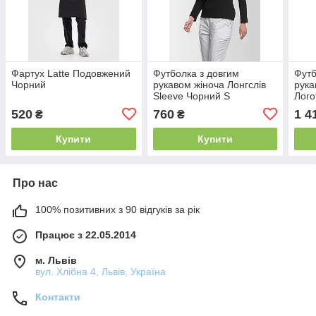
Фартух Latte Подовжений
Футболка з довгим
Футб
Чорний
рукавом жіноча Лонгслів
рука
Sleeve Чорний S
Лого
Білі
520
760
1 4
₴
₴
Купити
Купити
Про нас
100% позитивних з 90 відгуків за рік
Працює з 22.05.2014
м. Львів
вул. Хлібна 4, Львів, Україна
Контакти