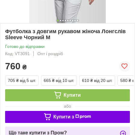
Футболка з довгим рукавом жіноча Лонгслів
Sleeve Чорний M
Готово до відправки
Код: VT3091
Опт і роздріб
760
₴
705 ₴
від 5 шт.
665 ₴
від 10 шт.
610 ₴
від 20 шт.
580 ₴
в
Купити
або
Купити з
Що таке купити з Пром?