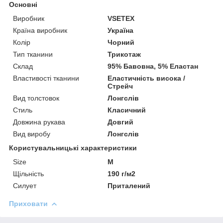
Основні
Виробник
VSETEX
Країна виробник
Україна
Колір
Чорний
Тип тканини
Трикотаж
Склад
95% Бавовна, 5% Еластан
Властивості тканини
Еластичність висока /
Стрейч
Вид толстовок
Лонгслів
Стиль
Класичний
Довжина рукава
Довгий
Вид виробу
Лонгслів
Користувальницькі характеристики
Size
M
Щільність
190 г/м2
Силует
Приталений
Приховати