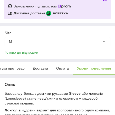
Замовлення під захистом
Доступна доставка
Size
M
Готово до відправки
дгуки про товар
Доставка
Оплата
Умови повернення
Опис
Базова футболка з довгими рукавами
Sleeve
або лонгслів
(Longsleeve) стане невід’ємним елементом у гардеробі
сучасної людини.
Лонгслів
чудовий варіант для корпоративного одягу компанії,
для персоналу різноманітних закладів та салонів.